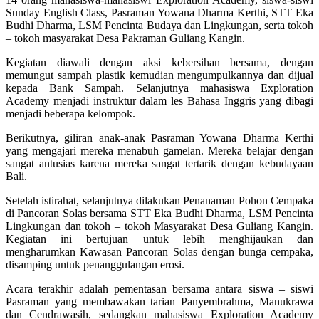
Sunday English Class, Pasraman Yowana Dharma Kerthi, STT Eka
Budhi Dharma, LSM Pencinta Budaya dan Lingkungan, serta tokoh
– tokoh masyarakat Desa Pakraman Guliang Kangin.
Kegiatan diawali dengan aksi kebersihan bersama, dengan
memungut sampah plastik kemudian mengumpulkannya dan dijual
kepada Bank Sampah. Selanjutnya mahasiswa Exploration
Academy menjadi instruktur dalam les Bahasa Inggris yang dibagi
menjadi beberapa kelompok.
Berikutnya, giliran anak-anak Pasraman Yowana Dharma Kerthi
yang mengajari mereka menabuh gamelan. Mereka belajar dengan
sangat antusias karena mereka sangat tertarik dengan kebudayaan
Bali.
Setelah istirahat, selanjutnya dilakukan Penanaman Pohon Cempaka
di Pancoran Solas bersama STT Eka Budhi Dharma, LSM Pencinta
Lingkungan dan tokoh – tokoh Masyarakat Desa Guliang Kangin.
Kegiatan ini bertujuan untuk lebih menghijaukan dan
mengharumkan Kawasan Pancoran Solas dengan bunga cempaka,
disamping untuk penanggulangan erosi.
Acara terakhir adalah pementasan bersama antara siswa – siswi
Pasraman yang membawakan tarian Panyembrahma, Manukrawa
dan Cendrawasih, sedangkan mahasiswa Exploration Academy