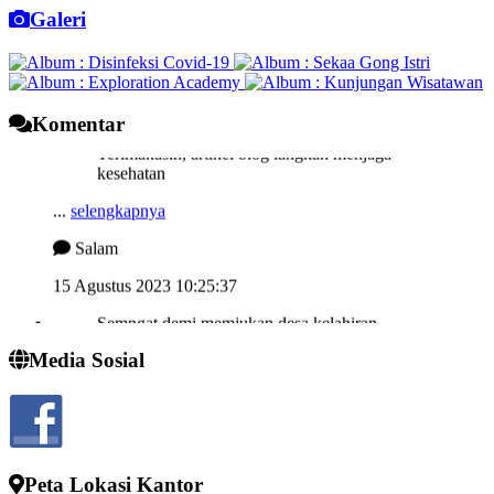
Galeri
Komentar
Terimakasih, artikel blog langkah menjaga
kesehatan
...
selengkapnya
Salam
15 Agustus 2023 10:25:37
Semngat demi memjukan desa kelahiran
...
selengkapnya
Media Sosial
I wayan sucipta
24 Juli 2022 13:52:10
Peta Lokasi Kantor