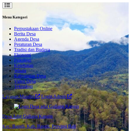
Menu Kategori
Perpustakaan Online
Berita Desa
Agenda Desa
Peraturan Desa
Tradisi dan Budaya
Ekonomi
Psikologi
Kesehatan
Wisata
Kahyangan Desa
Video Desa
Teknologi
Layanan Mandiri
Login Admin
Desa Adat Guliang Kangin
Kec. Bangli, Kab. Bangli, Provinsi Bali