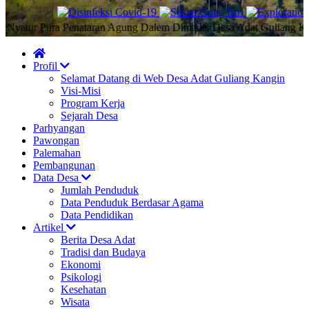
tur Pura Penataran Agung Dalem Dimade, Desa Adat Guliang Kangin,
Profil
Selamat Datang di Web Desa Adat Guliang Kangin
Visi-Misi
Program Kerja
Sejarah Desa
Parhyangan
Pawongan
Palemahan
Pembangunan
Data Desa
Jumlah Penduduk
Data Penduduk Berdasar Agama
Data Pendidikan
Artikel
Berita Desa Adat
Tradisi dan Budaya
Ekonomi
Psikologi
Kesehatan
Wisata