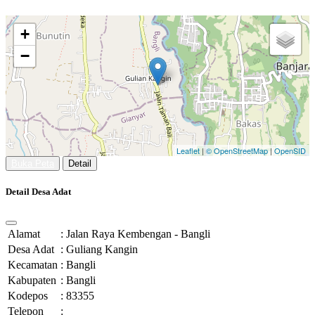
+
−
Leaflet
|
© OpenStreetMap
|
OpenSID
Buka Peta
Detail
Detail Desa Adat
Alamat
:
Jalan Raya Kembengan - Bangli
Desa Adat
:
Guliang Kangin
Kecamatan
:
Bangli
Kabupaten
:
Bangli
Kodepos
:
83355
Telepon
: