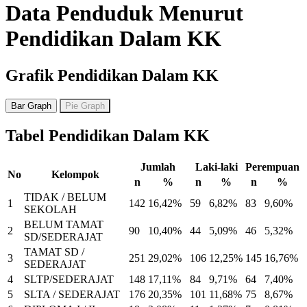
Data Penduduk Menurut
Pendidikan Dalam KK
Grafik Pendidikan Dalam KK
Bar Graph
Pie Graph
Tabel Pendidikan Dalam KK
Jumlah
Laki-laki
Perempuan
No
Kelompok
n
%
n
%
n
%
TIDAK / BELUM
1
142
16,42%
59
6,82%
83
9,60%
SEKOLAH
BELUM TAMAT
2
90
10,40%
44
5,09%
46
5,32%
SD/SEDERAJAT
TAMAT SD /
3
251
29,02%
106
12,25%
145
16,76%
SEDERAJAT
4
SLTP/SEDERAJAT
148
17,11%
84
9,71%
64
7,40%
5
SLTA / SEDERAJAT
176
20,35%
101
11,68%
75
8,67%