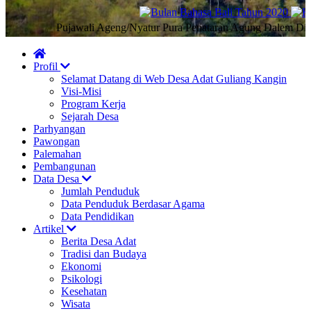
Pujawali Ageng/Nyatur Pura Penataran Agung Dalem Dimade
Profil
Selamat Datang di Web Desa Adat Guliang Kangin
Visi-Misi
Program Kerja
Sejarah Desa
Parhyangan
Pawongan
Palemahan
Pembangunan
Data Desa
Jumlah Penduduk
Data Penduduk Berdasar Agama
Data Pendidikan
Artikel
Berita Desa Adat
Tradisi dan Budaya
Ekonomi
Psikologi
Kesehatan
Wisata