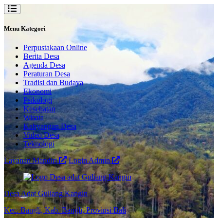
Menu Kategori
Perpustakaan Online
Berita Desa
Agenda Desa
Peraturan Desa
Tradisi dan Budaya
Ekonomi
Psikologi
Kesehatan
Wisata
Kahyangan Desa
Video Desa
Teknologi
Layanan Mandiri
Login Admin
Desa Adat Guliang Kangin
Kec. Bangli, Kab. Bangli, Provinsi Bali