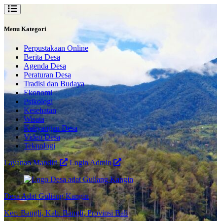
Menu Kategori
Perpustakaan Online
Berita Desa
Agenda Desa
Peraturan Desa
Tradisi dan Budaya
Ekonomi
Psikologi
Kesehatan
Wisata
Kahyangan Desa
Video Desa
Teknologi
Layanan Mandiri
Login Admin
Desa Adat Guliang Kangin
Kec. Bangli, Kab. Bangli, Provinsi Bali