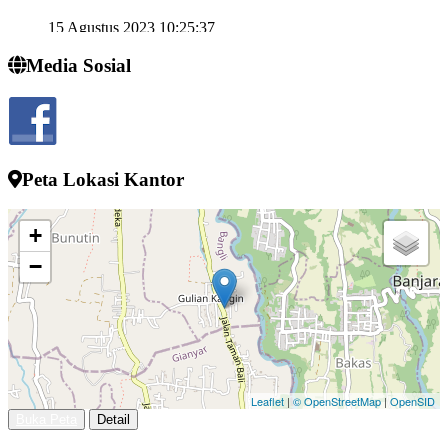
15 Agustus 2023 10:25:37
Semngat demi memjukan desa kelahiran
Media Sosial
...
selengkapnya
I wayan sucipta
24 Juli 2022 13:52:10
Peta Lokasi Kantor
+
−
Leaflet
|
© OpenStreetMap
|
OpenSID
Buka Peta
Detail