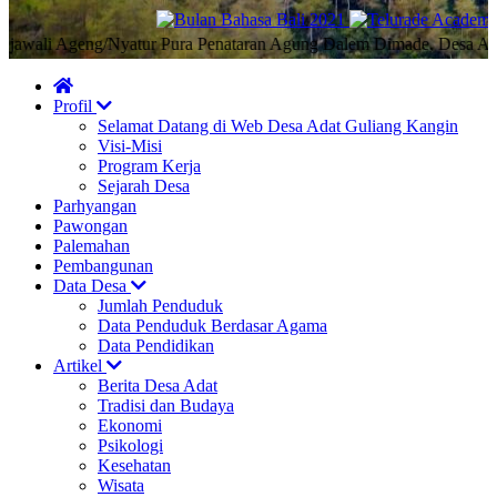
ali Ageng/Nyatur Pura Penataran Agung Dalem Dimade, Desa Adat Gu
Profil
Selamat Datang di Web Desa Adat Guliang Kangin
Visi-Misi
Program Kerja
Sejarah Desa
Parhyangan
Pawongan
Palemahan
Pembangunan
Data Desa
Jumlah Penduduk
Data Penduduk Berdasar Agama
Data Pendidikan
Artikel
Berita Desa Adat
Tradisi dan Budaya
Ekonomi
Psikologi
Kesehatan
Wisata