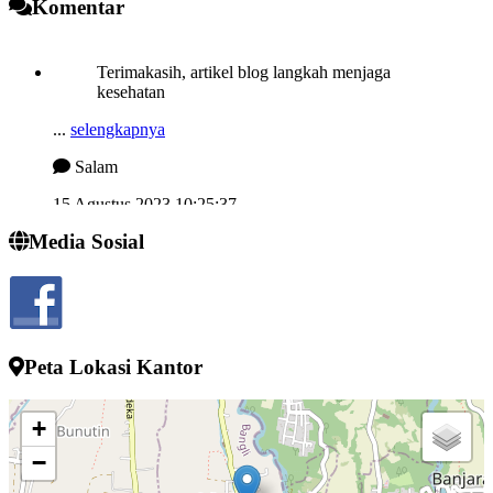
Komentar
Terimakasih, artikel blog langkah menjaga
kesehatan
...
selengkapnya
Salam
15 Agustus 2023 10:25:37
Semngat demi memjukan desa kelahiran
Media Sosial
...
selengkapnya
I wayan sucipta
24 Juli 2022 13:52:10
Peta Lokasi Kantor
+
−