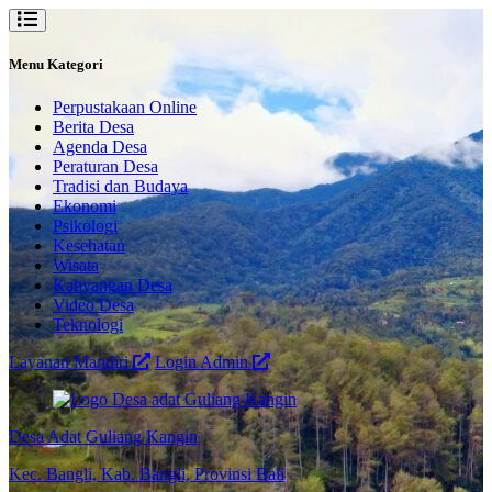
Menu Kategori
Perpustakaan Online
Berita Desa
Agenda Desa
Peraturan Desa
Tradisi dan Budaya
Ekonomi
Psikologi
Kesehatan
Wisata
Kahyangan Desa
Video Desa
Teknologi
Layanan Mandiri
Login Admin
Desa Adat Guliang Kangin
Kec. Bangli, Kab. Bangli, Provinsi Bali