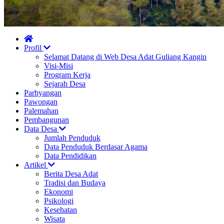
Profil
Selamat Datang di Web Desa Adat Guliang Kangin
Visi-Misi
Program Kerja
Sejarah Desa
Parhyangan
Pawongan
Palemahan
Pembangunan
Data Desa
Jumlah Penduduk
Data Penduduk Berdasar Agama
Data Pendidikan
Artikel
Berita Desa Adat
Tradisi dan Budaya
Ekonomi
Psikologi
Kesehatan
Wisata