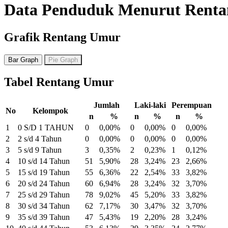
Data Penduduk Menurut Rent
Grafik Rentang Umur
Bar Graph
Pie Graph
Tabel Rentang Umur
Jumlah
Laki-laki
Perempuan
No
Kelompok
n
%
n
%
n
%
1
0 S/D 1 TAHUN
0
0,00%
0
0,00%
0
0,00%
2
2 s/d 4 Tahun
0
0,00%
0
0,00%
0
0,00%
3
5 s/d 9 Tahun
3
0,35%
2
0,23%
1
0,12%
4
10 s/d 14 Tahun
51
5,90%
28
3,24%
23
2,66%
5
15 s/d 19 Tahun
55
6,36%
22
2,54%
33
3,82%
6
20 s/d 24 Tahun
60
6,94%
28
3,24%
32
3,70%
7
25 s/d 29 Tahun
78
9,02%
45
5,20%
33
3,82%
8
30 s/d 34 Tahun
62
7,17%
30
3,47%
32
3,70%
9
35 s/d 39 Tahun
47
5,43%
19
2,20%
28
3,24%