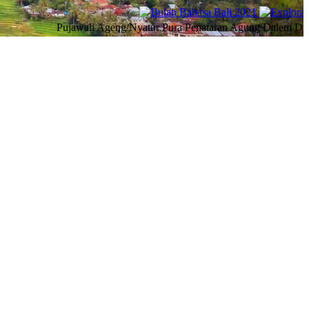
Pujawali Ageng/Nyatur Pura Penataran Agung Dalem Dimade, De