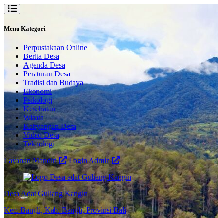
Menu Kategori
Perpustakaan Online
Berita Desa
Agenda Desa
Peraturan Desa
Tradisi dan Budaya
Ekonomi
Psikologi
Kesehatan
Wisata
Kahyangan Desa
Video Desa
Teknologi
Layanan Mandiri
Login Admin
Desa Adat Guliang Kangin
Kec. Bangli, Kab. Bangli, Provinsi Bali