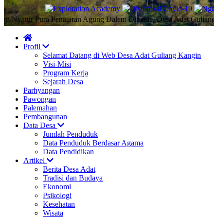
yatur Pura Penataran Agung Dalem Dimade, Desa Adat Guliang Kangi
Profil
Selamat Datang di Web Desa Adat Guliang Kangin
Visi-Misi
Program Kerja
Sejarah Desa
Parhyangan
Pawongan
Palemahan
Pembangunan
Data Desa
Jumlah Penduduk
Data Penduduk Berdasar Agama
Data Pendidikan
Artikel
Berita Desa Adat
Tradisi dan Budaya
Ekonomi
Psikologi
Kesehatan
Wisata