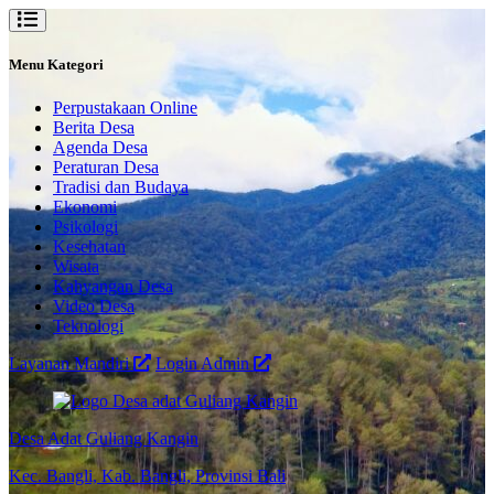
Menu Kategori
Perpustakaan Online
Berita Desa
Agenda Desa
Peraturan Desa
Tradisi dan Budaya
Ekonomi
Psikologi
Kesehatan
Wisata
Kahyangan Desa
Video Desa
Teknologi
Layanan Mandiri
Login Admin
Desa Adat Guliang Kangin
Kec. Bangli, Kab. Bangli, Provinsi Bali