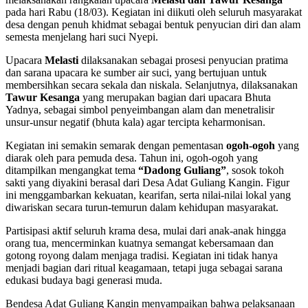
pada hari Rabu (18/03). Kegiatan ini diikuti oleh seluruh masyarakat
desa dengan penuh khidmat sebagai bentuk penyucian diri dan alam
semesta menjelang hari suci Nyepi.
Upacara
Melasti
dilaksanakan sebagai prosesi penyucian pratima
dan sarana upacara ke sumber air suci, yang bertujuan untuk
membersihkan secara sekala dan niskala. Selanjutnya, dilaksanakan
Tawur Kesanga
yang merupakan bagian dari upacara Bhuta
Yadnya, sebagai simbol penyeimbangan alam dan menetralisir
unsur-unsur negatif (bhuta kala) agar tercipta keharmonisan.
Kegiatan ini semakin semarak dengan pementasan
ogoh-ogoh
yang
diarak oleh para pemuda desa. Tahun ini, ogoh-ogoh yang
ditampilkan mengangkat tema
“Dadong Guliang”
, sosok tokoh
sakti yang diyakini berasal dari Desa Adat Guliang Kangin. Figur
ini menggambarkan kekuatan, kearifan, serta nilai-nilai lokal yang
diwariskan secara turun-temurun dalam kehidupan masyarakat.
Partisipasi aktif seluruh krama desa, mulai dari anak-anak hingga
orang tua, mencerminkan kuatnya semangat kebersamaan dan
gotong royong dalam menjaga tradisi. Kegiatan ini tidak hanya
menjadi bagian dari ritual keagamaan, tetapi juga sebagai sarana
edukasi budaya bagi generasi muda.
Bendesa Adat Guliang Kangin menyampaikan bahwa pelaksanaan