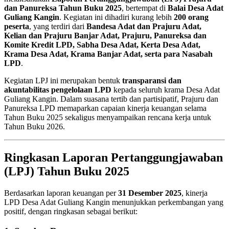
dan Panureksa Tahun Buku 2025
, bertempat di
Balai Desa Adat
Guliang Kangin
. Kegiatan ini dihadiri kurang lebih
200 orang
peserta
, yang terdiri dari
Bandesa Adat dan Prajuru Adat,
Kelian dan Prajuru Banjar Adat, Prajuru, Panureksa dan
Komite Kredit LPD, Sabha Desa Adat, Kerta Desa Adat,
Krama Desa Adat, Krama Banjar Adat, serta para Nasabah
LPD
.
Kegiatan LPJ ini merupakan bentuk
transparansi dan
akuntabilitas pengelolaan LPD
kepada seluruh krama Desa Adat
Guliang Kangin. Dalam suasana tertib dan partisipatif, Prajuru dan
Panureksa LPD memaparkan capaian kinerja keuangan selama
Tahun Buku 2025 sekaligus menyampaikan rencana kerja untuk
Tahun Buku 2026.
Ringkasan Laporan Pertanggungjawaban
(LPJ) Tahun Buku 2025
Berdasarkan laporan keuangan per
31 Desember 2025
, kinerja
LPD Desa Adat Guliang Kangin menunjukkan perkembangan yang
positif, dengan ringkasan sebagai berikut: