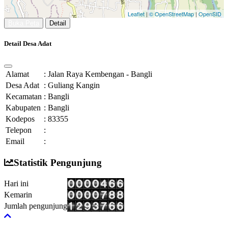
Leaflet
|
© OpenStreetMap
|
OpenSID
Buka Peta
Detail
Detail Desa Adat
Alamat
:
Jalan Raya Kembengan - Bangli
Desa Adat
:
Guliang Kangin
Kecamatan
:
Bangli
Kabupaten
:
Bangli
Kodepos
:
83355
Telepon
:
Email
:
Statistik Pengunjung
Hari ini
Kemarin
Jumlah pengunjung