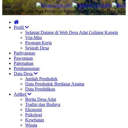
geng/Nyatur Pura Penataran Agung Dalem Dimade, Desa Adat Guliang
Profil
Selamat Datang di Web Desa Adat Guliang Kangin
Visi-Misi
Program Kerja
Sejarah Desa
Parhyangan
Pawongan
Palemahan
Pembangunan
Data Desa
Jumlah Penduduk
Data Penduduk Berdasar Agama
Data Pendidikan
Artikel
Berita Desa Adat
Tradisi dan Budaya
Ekonomi
Psikologi
Kesehatan
Wisata