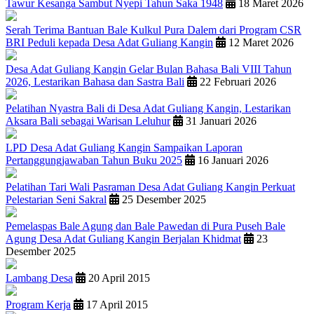
Tawur Kesanga Sambut Nyepi Tahun Saka 1948
18 Maret 2026
Serah Terima Bantuan Bale Kulkul Pura Dalem dari Program CSR
BRI Peduli kepada Desa Adat Guliang Kangin
12 Maret 2026
Desa Adat Guliang Kangin Gelar Bulan Bahasa Bali VIII Tahun
2026, Lestarikan Bahasa dan Sastra Bali
22 Februari 2026
Pelatihan Nyastra Bali di Desa Adat Guliang Kangin, Lestarikan
Aksara Bali sebagai Warisan Leluhur
31 Januari 2026
LPD Desa Adat Guliang Kangin Sampaikan Laporan
Pertanggungjawaban Tahun Buku 2025
16 Januari 2026
Pelatihan Tari Wali Pasraman Desa Adat Guliang Kangin Perkuat
Pelestarian Seni Sakral
25 Desember 2025
Pemelaspas Bale Agung dan Bale Pawedan di Pura Puseh Bale
Agung Desa Adat Guliang Kangin Berjalan Khidmat
23
Desember 2025
Lambang Desa
20 April 2015
Program Kerja
17 April 2015