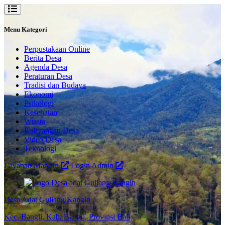
Menu Kategori
Perpustakaan Online
Berita Desa
Agenda Desa
Peraturan Desa
Tradisi dan Budaya
Ekonomi
Psikologi
Kesehatan
Wisata
Kahyangan Desa
Video Desa
Teknologi
Layanan Mandiri
Login Admin
Desa Adat Guliang Kangin
Kec. Bangli, Kab. Bangli, Provinsi Bali