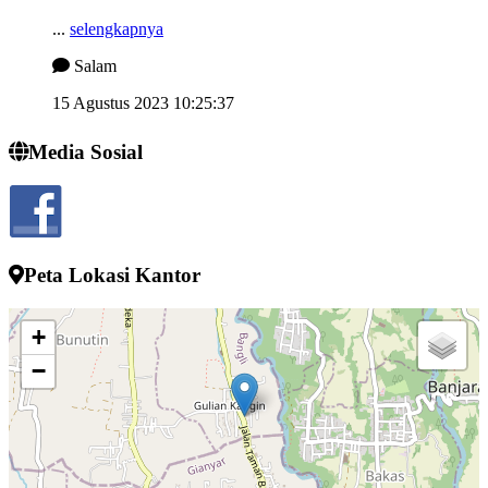
...
selengkapnya
Salam
15 Agustus 2023 10:25:37
Semngat demi memjukan desa kelahiran
Media Sosial
...
selengkapnya
I wayan sucipta
24 Juli 2022 13:52:10
Peta Lokasi Kantor
+
−