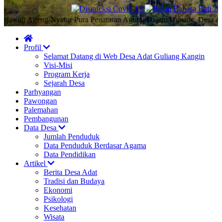
wali Ageng/Nyatur Pura Penataran Agung Dalem Dimade, Desa Adat G
Profil
Selamat Datang di Web Desa Adat Guliang Kangin
Visi-Misi
Program Kerja
Sejarah Desa
Parhyangan
Pawongan
Palemahan
Pembangunan
Data Desa
Jumlah Penduduk
Data Penduduk Berdasar Agama
Data Pendidikan
Artikel
Berita Desa Adat
Tradisi dan Budaya
Ekonomi
Psikologi
Kesehatan
Wisata