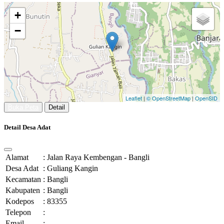
+
−
Leaflet
|
© OpenStreetMap
|
OpenSID
Buka Peta
Detail
Detail Desa Adat
Alamat
:
Jalan Raya Kembengan - Bangli
Desa Adat
:
Guliang Kangin
Kecamatan
:
Bangli
Kabupaten
:
Bangli
Kodepos
:
83355
Telepon
:
Email
: