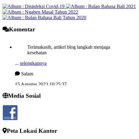
Komentar
Terimakasih, artikel blog langkah menjaga
kesehatan
...
selengkapnya
Salam
15 Agustus 2023 10:25:37
Semngat demi memjukan desa kelahiran
Media Sosial
...
selengkapnya
I wayan sucipta
24 Juli 2022 13:52:10
Peta Lokasi Kantor