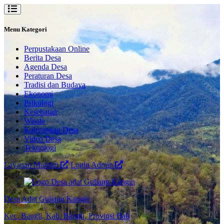
Menu Kategori
Perpustakaan Online
Berita Desa
Agenda Desa
Peraturan Desa
Tradisi dan Budaya
Ekonomi
Psikologi
Kesehatan
Wisata
Kahyangan Desa
Video Desa
Teknologi
Layanan Mandiri
Login Admin
Desa Adat Guliang Kangin
Kec. Bangli, Kab. Bangli, Provinsi Bali