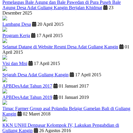
Pemelaspas Bale Agung dan Bale Pawedan di Pura Puseh Bale
Agung Desa Adat Guliang Kangin Berjalan Khidmat
23
Desember 2025
Lambang Desa
20 April 2015
Program Kerja
17 April 2015
Selamat Datang di Website Resmi Desa Adat Guliang Kangin
01
April 2015
Visi dan Misi
17 April 2015
Sejarah Desa Adat Guliang Kangin
17 April 2015
APBDesAdat Tahun 2017
01 Januari 2017
APBDesAdat Tahun 2019
01 Januari 2019
Timac Farmer Group asal Polandia Belajar Gamelan Bali di Guliang
Kangin
02 Maret 2018
KKN UNHI Denpasar Kelompok IV, Lakukan Pengabdian di
Guliang Kangin
26 Agustus 2016