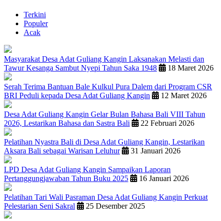
Terkini
Populer
Acak
Masyarakat Desa Adat Guliang Kangin Laksanakan Melasti dan
Tawur Kesanga Sambut Nyepi Tahun Saka 1948
18 Maret 2026
Serah Terima Bantuan Bale Kulkul Pura Dalem dari Program CSR
BRI Peduli kepada Desa Adat Guliang Kangin
12 Maret 2026
Desa Adat Guliang Kangin Gelar Bulan Bahasa Bali VIII Tahun
2026, Lestarikan Bahasa dan Sastra Bali
22 Februari 2026
Pelatihan Nyastra Bali di Desa Adat Guliang Kangin, Lestarikan
Aksara Bali sebagai Warisan Leluhur
31 Januari 2026
LPD Desa Adat Guliang Kangin Sampaikan Laporan
Pertanggungjawaban Tahun Buku 2025
16 Januari 2026
Pelatihan Tari Wali Pasraman Desa Adat Guliang Kangin Perkuat
Pelestarian Seni Sakral
25 Desember 2025