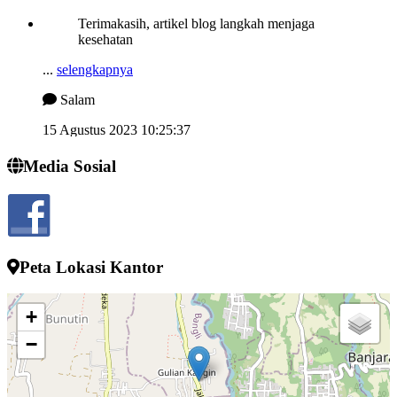
Terimakasih, artikel blog langkah menjaga
kesehatan
...
selengkapnya
Salam
15 Agustus 2023 10:25:37
Semngat demi memjukan desa kelahiran
Media Sosial
...
selengkapnya
I wayan sucipta
24 Juli 2022 13:52:10
Peta Lokasi Kantor
+
−