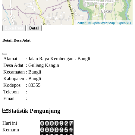
Leaflet
|
© OpenStreetMap
|
OpenSID
Buka Peta
Detail
Detail Desa Adat
Alamat
:
Jalan Raya Kembengan - Bangli
Desa Adat
:
Guliang Kangin
Kecamatan
:
Bangli
Kabupaten
:
Bangli
Kodepos
:
83355
Telepon
:
Email
:
Statistik Pengunjung
Hari ini
Kemarin