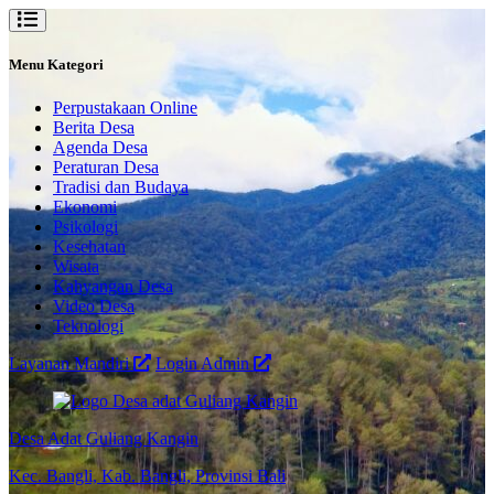
Menu Kategori
Perpustakaan Online
Berita Desa
Agenda Desa
Peraturan Desa
Tradisi dan Budaya
Ekonomi
Psikologi
Kesehatan
Wisata
Kahyangan Desa
Video Desa
Teknologi
Layanan Mandiri
Login Admin
Desa Adat Guliang Kangin
Kec. Bangli, Kab. Bangli, Provinsi Bali