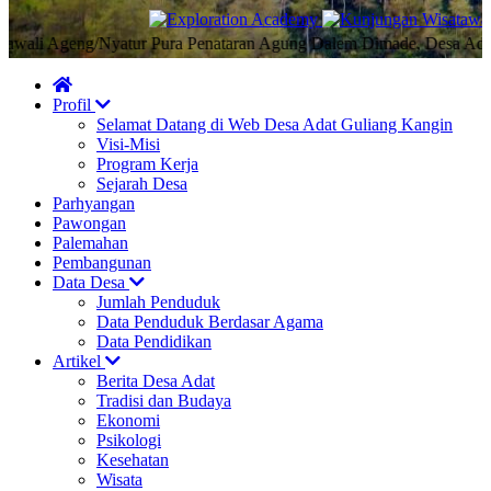
i Ageng/Nyatur Pura Penataran Agung Dalem Dimade, Desa Adat Guli
Profil
Selamat Datang di Web Desa Adat Guliang Kangin
Visi-Misi
Program Kerja
Sejarah Desa
Parhyangan
Pawongan
Palemahan
Pembangunan
Data Desa
Jumlah Penduduk
Data Penduduk Berdasar Agama
Data Pendidikan
Artikel
Berita Desa Adat
Tradisi dan Budaya
Ekonomi
Psikologi
Kesehatan
Wisata