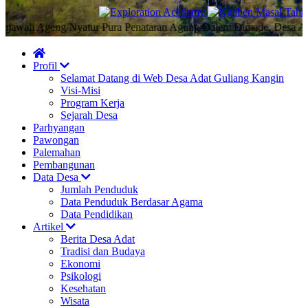
ali Ageng/Nyatur Pura Penataran Agung Dalem Dimade, Desa Adat Gu
Profil
Selamat Datang di Web Desa Adat Guliang Kangin
Visi-Misi
Program Kerja
Sejarah Desa
Parhyangan
Pawongan
Palemahan
Pembangunan
Data Desa
Jumlah Penduduk
Data Penduduk Berdasar Agama
Data Pendidikan
Artikel
Berita Desa Adat
Tradisi dan Budaya
Ekonomi
Psikologi
Kesehatan
Wisata