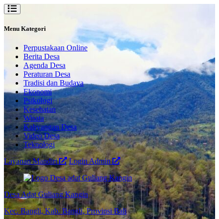
Menu Kategori
Perpustakaan Online
Berita Desa
Agenda Desa
Peraturan Desa
Tradisi dan Budaya
Ekonomi
Psikologi
Kesehatan
Wisata
Kahyangan Desa
Video Desa
Teknologi
Layanan Mandiri
Login Admin
Desa Adat Guliang Kangin
Kec. Bangli, Kab. Bangli, Provinsi Bali