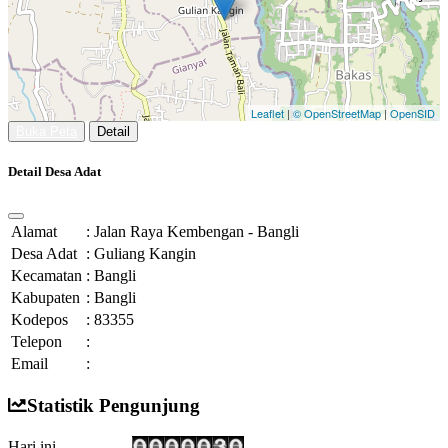
Leaflet
|
© OpenStreetMap
|
OpenSID
Buka Peta
Detail
Detail Desa Adat
Alamat
:
Jalan Raya Kembengan - Bangli
Desa Adat
:
Guliang Kangin
Kecamatan
:
Bangli
Kabupaten
:
Bangli
Kodepos
:
83355
Telepon
:
Email
:
Statistik Pengunjung
Hari ini