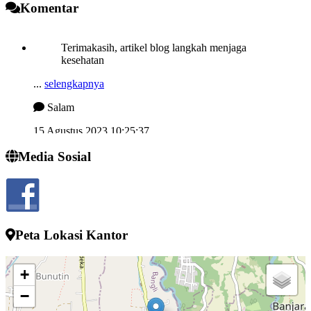
Komentar
Terimakasih, artikel blog langkah menjaga
kesehatan
...
selengkapnya
Salam
15 Agustus 2023 10:25:37
Semngat demi memjukan desa kelahiran
Media Sosial
...
selengkapnya
I wayan sucipta
24 Juli 2022 13:52:10
Peta Lokasi Kantor
+
−