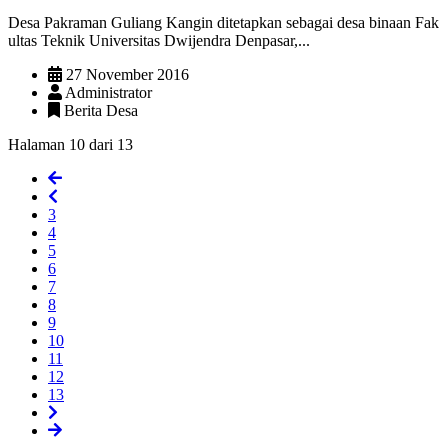
Desa Pakraman Guliang Kangin ditetapkan sebagai desa binaan Fak
ultas Teknik Universitas Dwijendra Denpasar,...
27 November 2016
Administrator
Berita Desa
Halaman 10 dari 13
3
4
5
6
7
8
9
10
11
12
13