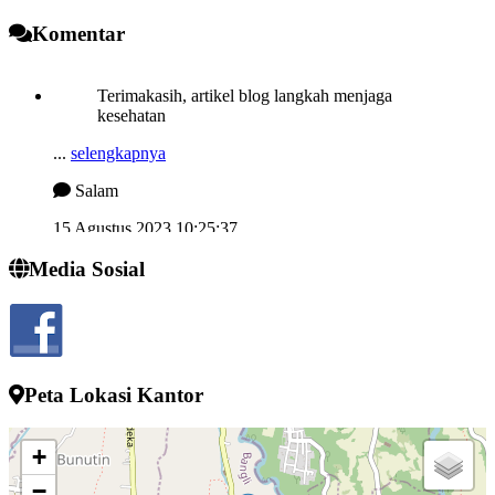
Komentar
Terimakasih, artikel blog langkah menjaga
kesehatan
...
selengkapnya
Salam
15 Agustus 2023 10:25:37
Semngat demi memjukan desa kelahiran
Media Sosial
...
selengkapnya
I wayan sucipta
24 Juli 2022 13:52:10
Peta Lokasi Kantor
+
−