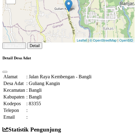
Leaflet
|
© OpenStreetMap
|
OpenSID
Buka Peta
Detail
Detail Desa Adat
Alamat
:
Jalan Raya Kembengan - Bangli
Desa Adat
:
Guliang Kangin
Kecamatan
:
Bangli
Kabupaten
:
Bangli
Kodepos
:
83355
Telepon
:
Email
:
Statistik Pengunjung