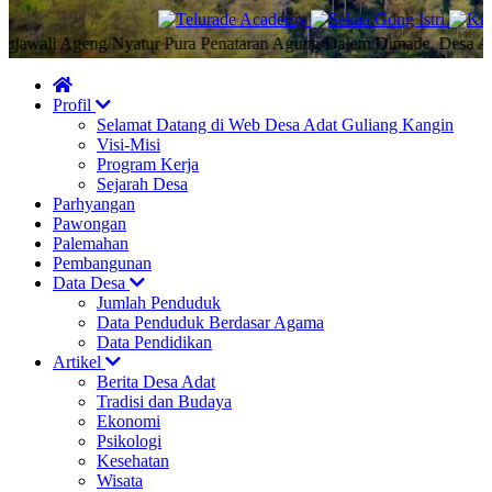
li Ageng/Nyatur Pura Penataran Agung Dalem Dimade, Desa Adat Gul
Profil
Selamat Datang di Web Desa Adat Guliang Kangin
Visi-Misi
Program Kerja
Sejarah Desa
Parhyangan
Pawongan
Palemahan
Pembangunan
Data Desa
Jumlah Penduduk
Data Penduduk Berdasar Agama
Data Pendidikan
Artikel
Berita Desa Adat
Tradisi dan Budaya
Ekonomi
Psikologi
Kesehatan
Wisata