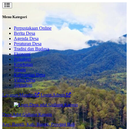
Menu Kategori
Perpustakaan Online
Berita Desa
Agenda Desa
Peraturan Desa
Tradisi dan Budaya
Ekonomi
Psikologi
Kesehatan
Wisata
Kahyangan Desa
Video Desa
Teknologi
Layanan Mandiri
Login Admin
Desa Adat Guliang Kangin
Kec. Bangli, Kab. Bangli, Provinsi Bali