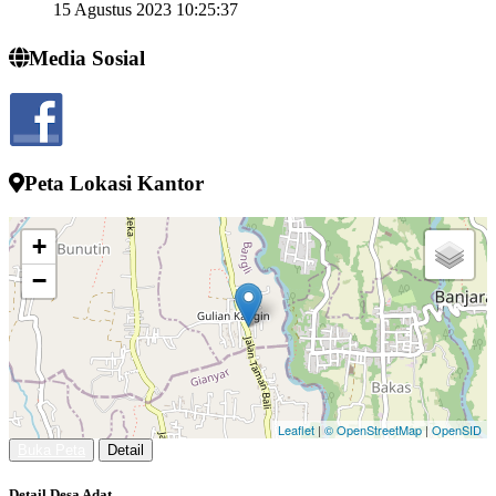
Semngat demi memjukan desa kelahiran
Media Sosial
...
selengkapnya
I wayan sucipta
24 Juli 2022 13:52:10
Peta Lokasi Kantor
+
−
Leaflet
|
© OpenStreetMap
|
OpenSID
Buka Peta
Detail
Detail Desa Adat