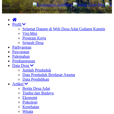
 Ageng/Nyatur Pura Penataran Agung Dalem Dimade, Desa Adat Gulia
Profil
Selamat Datang di Web Desa Adat Guliang Kangin
Visi-Misi
Program Kerja
Sejarah Desa
Parhyangan
Pawongan
Palemahan
Pembangunan
Data Desa
Jumlah Penduduk
Data Penduduk Berdasar Agama
Data Pendidikan
Artikel
Berita Desa Adat
Tradisi dan Budaya
Ekonomi
Psikologi
Kesehatan
Wisata