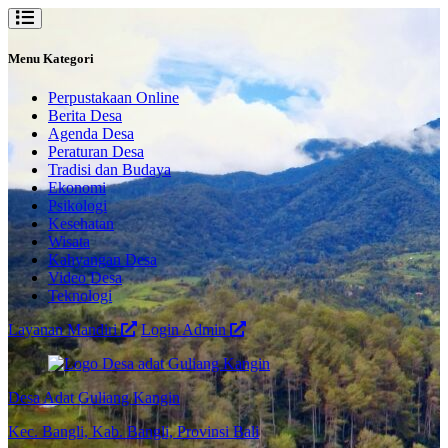
Menu Kategori
Perpustakaan Online
Berita Desa
Agenda Desa
Peraturan Desa
Tradisi dan Budaya
Ekonomi
Psikologi
Kesehatan
Wisata
Kahyangan Desa
Video Desa
Teknologi
Layanan Mandiri
Login Admin
Desa Adat Guliang Kangin
Kec. Bangli, Kab. Bangli, Provinsi Bali