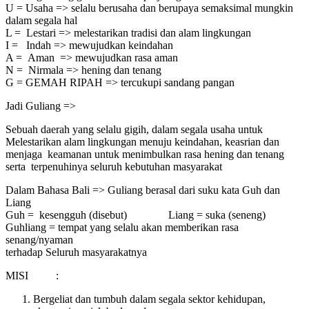
U = Usaha => selalu berusaha dan berupaya semaksimal mungkin
dalam segala hal
L = Lestari => melestarikan tradisi dan alam lingkungan
I = Indah => mewujudkan keindahan
A = Aman => mewujudkan rasa aman
N = Nirmala => hening dan tenang
G = GEMAH RIPAH => tercukupi sandang pangan
Jadi Guliang =>
Sebuah daerah yang selalu gigih, dalam segala usaha untuk
Melestarikan alam lingkungan menuju keindahan, keasrian dan
menjaga keamanan untuk menimbulkan rasa hening dan tenang
serta terpenuhinya seluruh kebutuhan masyarakat
Dalam Bahasa Bali => Guliang berasal dari suku kata Guh dan
Liang
Guh = kesengguh (disebut) Liang = suka (seneng)
Guhliang = tempat yang selalu akan memberikan rasa
senang/nyaman
terhadap Seluruh masyarakatnya
MISI :
Bergeliat dan tumbuh dalam segala sektor kehidupan,